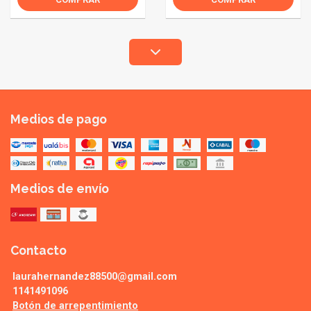
Medios de pago
Medios de envío
Contacto
laurahernandez88500@gmail.com
1141491096
Botón de arrepentimiento