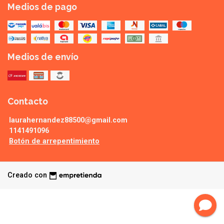
Medios de pago
Medios de envío
Contacto
laurahernandez88500@gmail.com
1141491096
Botón de arrepentimiento
Creado con