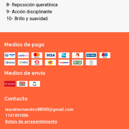
8- Reposición queratínica
9- Acción disciplinante
10- Brillo y suavidad.
Medios de pago
Medios de envío
Contacto
laurahernandez88500@gmail.com
1141491096
Botón de arrepentimiento