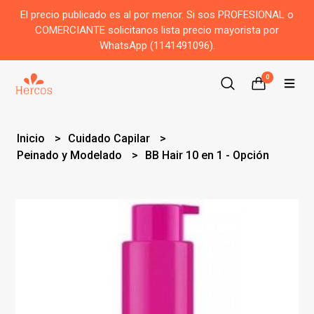
El precio publicado es al por menor. Si sos PROFESIONAL o
COMERCIANTE solicitanos lista precio mayorista por
WhatsApp (1141491096).
0
Inicio
Cuidado Capilar
Peinado y Modelado
BB Hair 10 en 1 - Opción