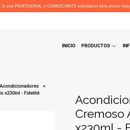
or. Si sos PROFESIONAL o COMERCIANTE solicitanos lista precio ma
INICIO
PRODUCTOS
IN
Acondicionadores
 x230ml - Fidelité
Acondicio
Cremoso 
x230ml - F