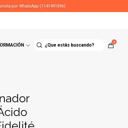
yorista por WhatsApp (1141491096).
0
FORMACIÓN
nador
Ácido
idelité