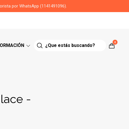
yorista por WhatsApp (1141491096).
0
FORMACIÓN
lace -