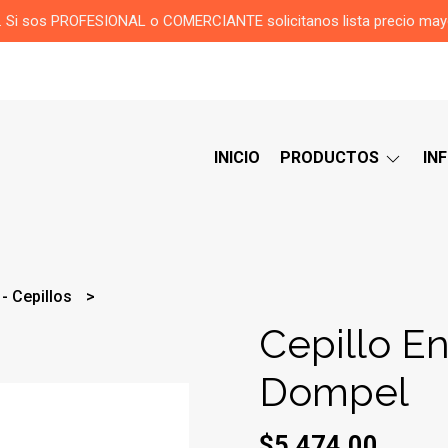
or. Si sos PROFESIONAL o COMERCIANTE solicitanos lista precio ma
INICIO
PRODUCTOS
IN
 - Cepillos
Cepillo En
Dompel
$5.474,00